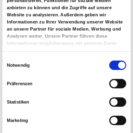
personalisieren, Funktionen für soziale Medien
anbieten zu können und die Zugriffe auf unsere
IP-Rechte
Website zu analysieren. Außerdem geben wir
Informationen zu Ihrer Verwendung unserer Website
Anmeldung und Löschung, Verteidigung von IP-Rechten, etc.
an unsere Partner für soziale Medien, Werbung und
Analysen weiter. Unsere Partner führen diese
Schulungen von Mitarbeitern
Informationen möglicherweise mit weiteren Daten
Kaufrecht, Produkthaftung, Informationssicherheit,
zusammen, die Sie ihnen bereitgestellt haben oder
die sie im Rahmen Ihrer Nutzung der Dienste
Compliance, Datenschutz uvm.
Einwilligungsauswahl
gesammelt haben.
Notwendig
Netzwerk mit Wirtschaftskanzleien
Präferenzen
Kanzleien in Europa, USA, Südamerika und Asien
Statistiken
LEISTUNGEN ANSEHEN
Marketing